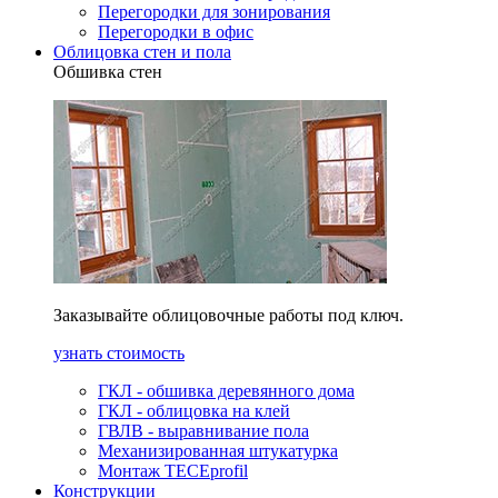
Перегородки для зонирования
Перегородки в офис
Облицовка стен и пола
Обшивка стен
Заказывайте облицовочные работы под ключ.
узнать стоимость
ГКЛ - обшивка деревянного дома
ГКЛ - облицовка на клей
ГВЛВ - выравнивание пола
Механизированная штукатурка
Монтаж TECEprofil
Конструкции