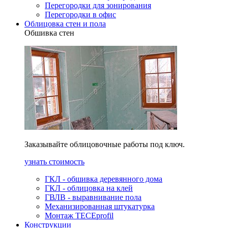
Перегородки для зонирования
Перегородки в офис
Облицовка стен и пола
Обшивка стен
Заказывайте облицовочные работы под ключ.
узнать стоимость
ГКЛ - обшивка деревянного дома
ГКЛ - облицовка на клей
ГВЛВ - выравнивание пола
Механизированная штукатурка
Монтаж TECEprofil
Конструкции