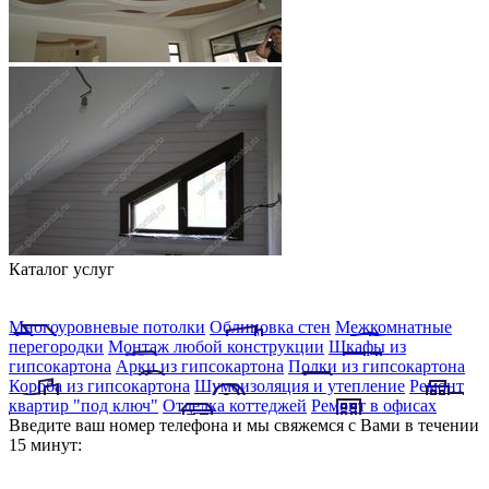
Каталог услуг
Многоуровневые потолки
Облицовка стен
Межкомнатные
перегородки
Монтаж любой конструкции
Шкафы из
гипсокартона
Арки из гипсокартона
Полки из гипсокартона
Короба из гипсокартона
Шумоизоляция и утепление
Ремонт
квартир "под ключ"
Отделка коттеджей
Ремонт в офисах
Введите ваш номер телефона и мы свяжемся с Вами в течении
15 минут: