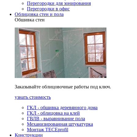
Перегородки для зонирования
Перегородки в офис
Облицовка стен и пола
Обшивка стен
Заказывайте облицовочные работы под ключ.
узнать стоимость
ГКЛ - обшивка деревянного дома
ГКЛ - облицовка на клей
ГВЛВ - выравнивание пола
Механизированная штукатурка
Монтаж TECEprofil
Конструкции