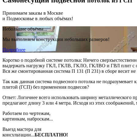
потолок из ГСП
Принимаем заказы в Москве
и Подмосковье в любых объёмах!
Небольшие объёмы...
Мы выполняем конструкции небольших размеров!
Подробнее
Коротко о подобной системе потолка: Ничего сверхъестестве
выдержать нагрузку ГКЛ, ГКЛВ, ГКЛО, ГКЛВО и ГВЛ плит с отде
Вся же смонтированная система П 131 (П 231) в сборе весит не м
Так как данная система подвесного потолка не подразумевает
плитой (ГСП) без применения подвесов?
Ответ: Логичнее всего использовать ширину металлического п
предлагают длину 3 или 4 метра. Исходя из этих соображений,
Работаем по чертежам,
картинкам, наброскам...
Выезд мастера для
консультации...
БЕСПЛАТНО!