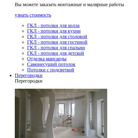
Вы можете заказать монтажные и малярные работы
узнать стоимость
ГКЛ - потолки для холла
ГКЛ - потолки для кухни
ГКЛ - потолки для столовой
ГКЛ - потолки для гостиной
ГКЛ - потолки для спальни
ГКЛ - потолки для детской
Отделка мансарды
Самонесущий потолок
Потолки с подсветкой
Перегородки
Перегородки