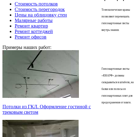
Стоимость потолков
Стоимость перегородок
Телескопические краны
Цены на облицовку стен
позволяют перемешать
Малярные работы
гипсокартонные листы
Ремонт квартир
внутрь знания.
Ремонт коттеджей
Ремонт офисов
Примеры наших работ:
Гипсокартонные листы
«КНАУФ» должны
складываться в штабели, на
балки или полосы из
гипсокартонных плит для
предохранения от влаги.
Потолки из ГКЛ. Оформление гостиной с
трековым светом