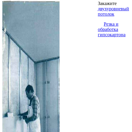
Закажите
двухуровневый
потолок
Резка и
обработка
гипсокартона