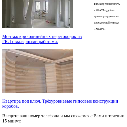
Гипсокартонные плиты
«КНАУФ» удобно
транспортируются на
двухколесной тележке
«КНАУФ»
Монтаж криволинейных перегородок из
ГКЛ с малярными работами.
Квартира под ключ. Трёхуровневые гипсовые конструкции
коробов.
Введите ваш номер телефона и мы свяжемся с Вами в течении
15 минут: