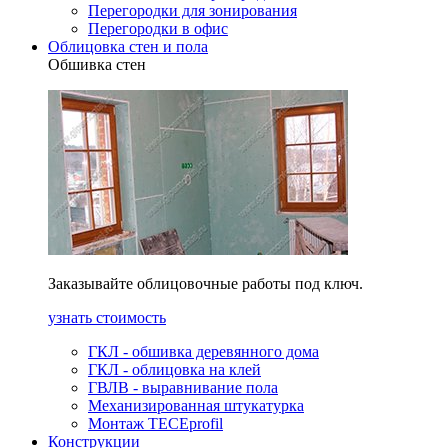
Перегородки для зонирования
Перегородки в офис
Облицовка стен и пола
Обшивка стен
Заказывайте облицовочные работы под ключ.
узнать стоимость
ГКЛ - обшивка деревянного дома
ГКЛ - облицовка на клей
ГВЛВ - выравнивание пола
Механизированная штукатурка
Монтаж TECEprofil
Конструкции